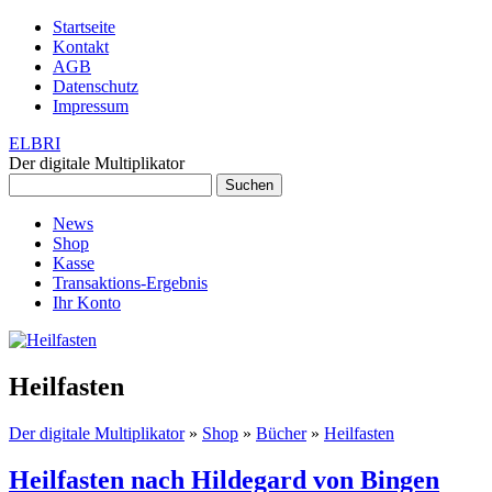
Startseite
Kontakt
AGB
Datenschutz
Impressum
ELBRI
Der digitale Multiplikator
Suchen
nach:
News
Shop
Kasse
Transaktions-Ergebnis
Ihr Konto
Heilfasten
Der digitale Multiplikator
»
Shop
»
Bücher
»
Heilfasten
Heilfasten nach Hildegard von Bingen