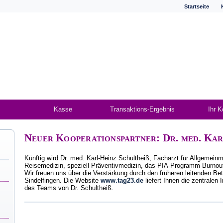
Startseite
Kasse
Transaktions-Ergebnis
Ihr K
Neuer Kooperationspartner: Dr. med. Ka
Künftig wird Dr. med. Karl-Heinz Schultheiß, Facharzt für Allgemein
Reisemedizin, speziell Präventivmedizin, das PIA-Programm-Burnout
Wir freuen uns über die Verstärkung durch den früheren leitenden Be
Sindelfingen. Die Website
www.tag23.de
liefert Ihnen die zentrale
des Teams von Dr. Schultheiß.